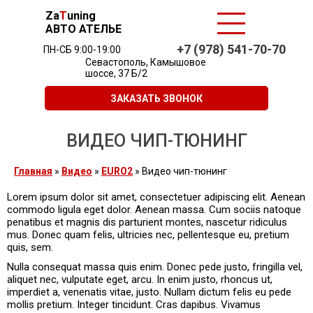
Za
T
uning
АВТО АТЕЛЬЕ
+7 (978) 541-70-70
ПН-СБ 9:00-19:00
Севастополь, Камышовое
шоссе, 37 Б/2
ЗАКАЗАТЬ ЗВОНОК
ВИДЕО ЧИП-ТЮНИНГ
Главная
»
Видео
»
EURO2
»
Видео чип-тюнинг
Lorem ipsum dolor sit amet, consectetuer adipiscing elit. Aenean
commodo ligula eget dolor. Aenean massa. Cum sociis natoque
penatibus et magnis dis parturient montes, nascetur ridiculus
mus. Donec quam felis, ultricies nec, pellentesque eu, pretium
quis, sem.
Nulla consequat massa quis enim. Donec pede justo, fringilla vel,
aliquet nec, vulputate eget, arcu. In enim justo, rhoncus ut,
imperdiet a, venenatis vitae, justo. Nullam dictum felis eu pede
mollis pretium. Integer tincidunt. Cras dapibus. Vivamus